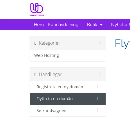
Hem - Kundavdelning
Butik
Nyheter
Fl
Kategorier
Web Hosting
Handlingar
Registrera en ny domän
Flytta in en domän
Se kundvagnen