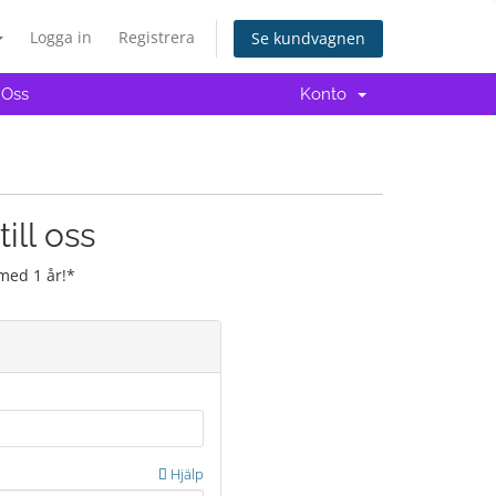
Logga in
Registrera
Se kundvagnen
 Oss
Konto
ill oss
med 1 år!*
Hjälp