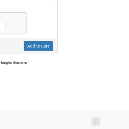
Add to Cart
förlängda domäner