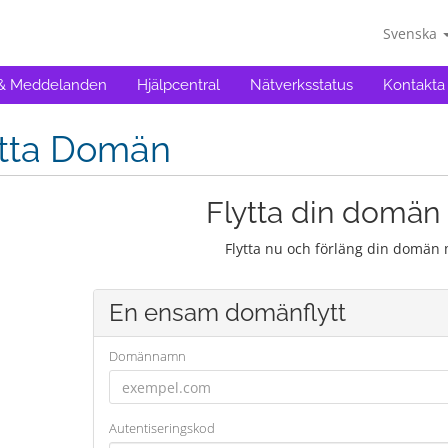
Svenska
 & Meddelanden
Hjälpcentral
Nätverksstatus
Kontakta
ytta Domän
Flytta din domän t
Flytta nu och förläng din domän 
En ensam domänflytt
Domännamn
Autentiseringskod